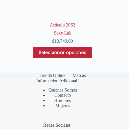
Articulo 2062
Sexy Lali
$
13,740.00
Este
Seleccionar opciones
producto
tiene
múltiples
variantes.
Las
Tienda Online
Marcas
opciones
Informacion Adicional
se
Quienes Somos
pueden
Contacto
elegir
Hombres
en
Mujeres
la
página
de
producto
Redes Sociales