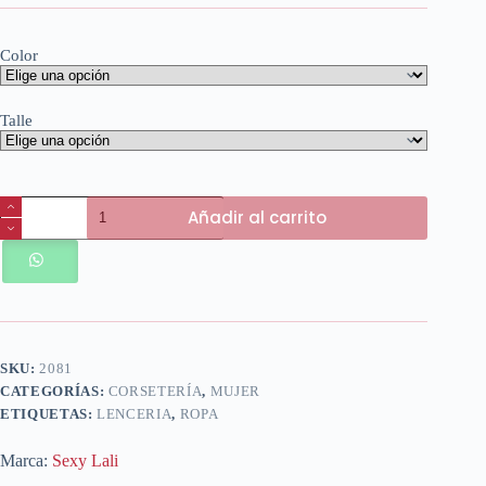
Color
Talle
Articulo
Añadir al carrito
2081
cantidad
SKU:
2081
CATEGORÍAS:
CORSETERÍA
,
MUJER
ETIQUETAS:
LENCERIA
,
ROPA
Marca:
Sexy Lali