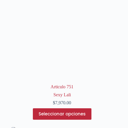
Articulo 751
Sexy Lali
$
7,970.00
Este
Seleccionar opciones
producto
tiene
múltiples