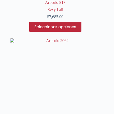
Articulo 817
Sexy Lali
$
7,685.00
Este
Seleccionar opciones
producto
tiene
múltiples
variantes.
Las
opciones
se
pueden
elegir
en
la
página
de
producto