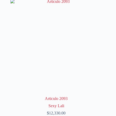
variantes.
Las
opciones
se
pueden
elegir
en
la
página
de
producto
Articulo 2093
Sexy Lali
$
12,330.00