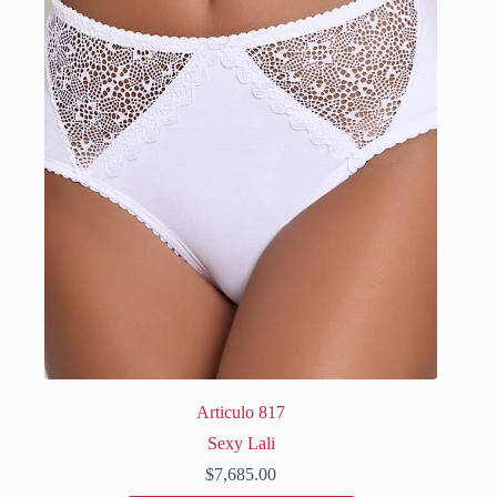
variantes.
Las
opciones
se
pueden
elegir
en
la
página
de
producto
Articulo 817
Sexy Lali
$
7,685.00