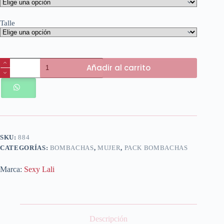
Talle
Articulo
Añadir al carrito
884
cantidad
SKU:
884
CATEGORÍAS:
BOMBACHAS
,
MUJER
,
PACK BOMBACHAS
Marca:
Sexy Lali
Descripción