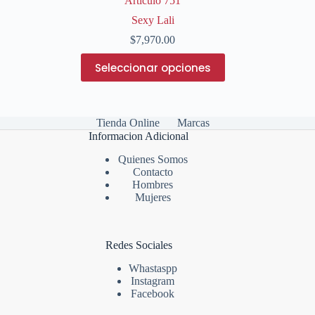
Articulo 751
Sexy Lali
$
7,970.00
Este
Seleccionar opciones
producto
tiene
múltiples
variantes.
Las
Tienda Online
Marcas
opciones
Informacion Adicional
se
Quienes Somos
pueden
Contacto
elegir
Hombres
en
Mujeres
la
página
de
producto
Redes Sociales
Whastaspp
Instagram
Facebook