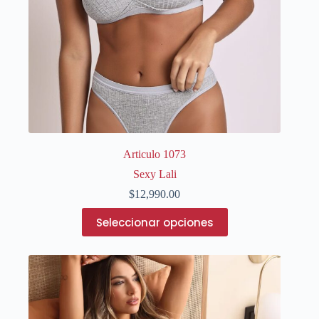
Articulo 1073
Sexy Lali
$
12,990.00
Este
Seleccionar opciones
producto
tiene
múltiples
variantes.
Las
opciones
se
pueden