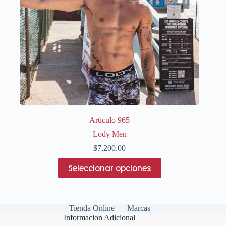
Articulo 965
Lody Men
$
7,200.00
Este
Seleccionar opciones
producto
tiene
múltiples
variantes.
Las
Tienda Online
Marcas
opciones
Informacion Adicional
se