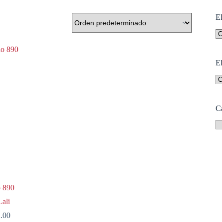
El
E
C
o 890
ali
2.00