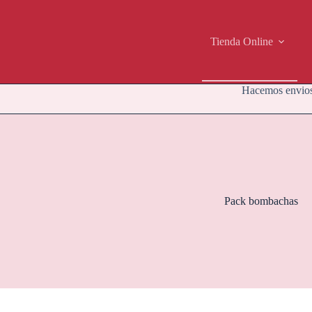
Saltar
al
contenido
Tienda Online
Hacemos envios
Pack bombachas