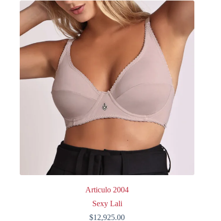
variantes.
Las
opciones
se
pueden
elegir
en
la
página
de
producto
Articulo 2004
Sexy Lali
$
12,925.00