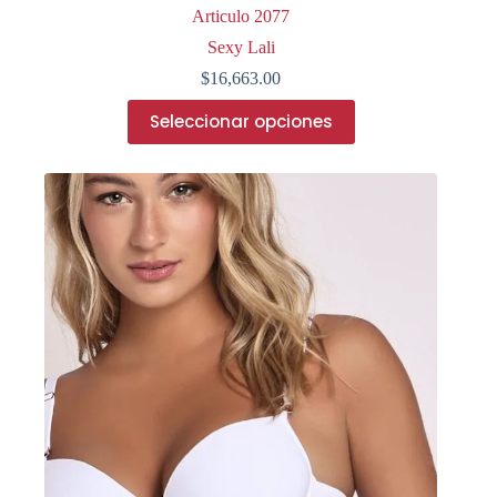
Articulo 2077
Sexy Lali
$
16,663.00
Este
Seleccionar opciones
producto
tiene
múltiples
variantes.
Las
opciones
se
pueden
elegir
en
la
página
de
producto