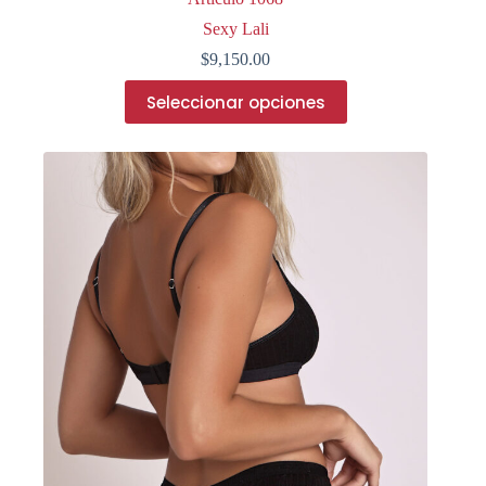
Sexy Lali
$
9,150.00
Este
Seleccionar opciones
producto
tiene
múltiples
variantes.
Las
opciones
se
pueden
elegir
en
la
página
de
producto